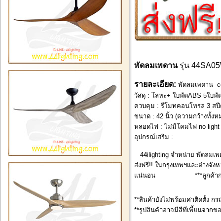
พัดลมเพดาน
รุ่น 44SA
รายละเอียด:
พัดลมเพดาน cei
วัสดุ : โลหะ+ ใบพัดABS 5ใบพั
ควบคุม : รีโมทคอนโทรล 3 สปี
ขนาด : 42 นิ้ว (ความกว้างทั้ง
หลอดไฟ : ไม่มีโคมไฟ no light
อุปกรณ์เสริม :
44ilighting จำหน่าย พัดลมเพ
ส่งฟรี!! ในกรุงเทพฯและต่างจังหว
แน่นอน ***ลูกค้ากรุงเทพ
**สินค้ายังไม่พร้อมค่าติดตั้ง กร
**รูปสินค้าอาจมีสีที่เพี้ยนจากข