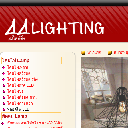
หน้าแรก
หมวดหมู
โคมไฟ Lamp
โคมไฟเพดาน
โคมไฟคริสตัล
โคมไฟคริสตัล สลิง
โคมไฟถาด LED
โคมไฟช่อ
โคมไฟห้อย/แขวน
โคมไฟภายนอก
หลอดไฟ LED
พัดลม Lamp
พัดลมเพดานไม้จริง ขนาด52-56นิ้ว