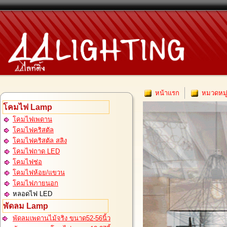
หน้าแรก
หมวดหมู
โคมไฟ Lamp
โคมไฟเพดาน
โคมไฟคริสตัล
โคมไฟคริสตัล สลิง
โคมไฟถาด LED
โคมไฟช่อ
โคมไฟห้อย/แขวน
โคมไฟภายนอก
หลอดไฟ LED
พัดลม Lamp
พัดลมเพดานไม้จริง ขนาด52-56นิ้ว