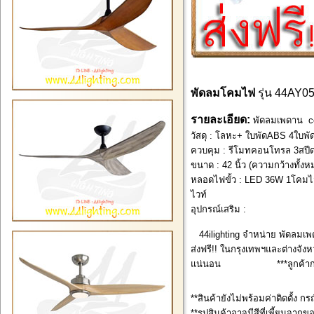
พัดลมโคมไฟ
รุ่น 44AY
รายละเอียด:
พัดลมเพดาน cei
วัสดุ : โลหะ+ ใบพัดABS 4ใบพัด
ควบคุม : รีโมทคอนโทรล 3สปีด
ขนาด : 42 นิ้ว (ความกว้างทั้ง
หลอดไฟขั้ว : LED 36W 1โคมไฟ 
ไวท์
อุปกรณ์เสริม :
44ilighting จำหน่าย พัดลมเพ
ส่งฟรี!! ในกรุงเทพฯและต่างจังหว
แน่นอน ***ลูกค้ากรุงเทพ
**สินค้ายังไม่พร้อมค่าติดตั้ง กร
**รูปสินค้าอาจมีสีที่เพี้ยนจากข