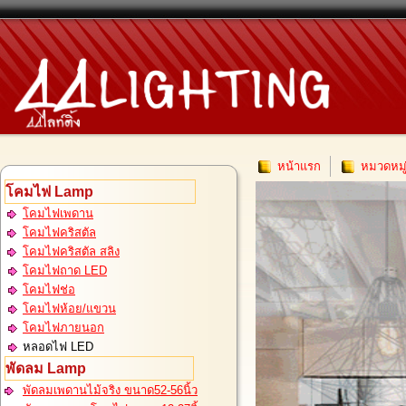
หน้าแรก
หมวดหมู
โคมไฟ Lamp
โคมไฟเพดาน
โคมไฟคริสตัล
โคมไฟคริสตัล สลิง
โคมไฟถาด LED
โคมไฟช่อ
โคมไฟห้อย/แขวน
โคมไฟภายนอก
หลอดไฟ LED
พัดลม Lamp
พัดลมเพดานไม้จริง ขนาด52-56นิ้ว