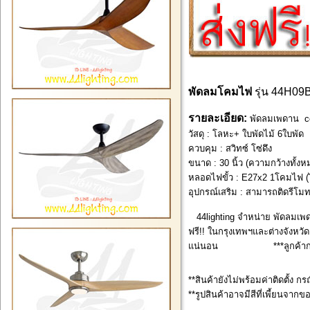
พัดลมโคมไฟ
รุ่น 44H0
รายละเอียด:
พัดลมเพดาน cei
วัสดุ : โลหะ+ ใบพัดไม้ 6ใบพัด
ควบคุม : สวิทซ์ โซ่ดึง
ขนาด : 30 นิ้ว (ความกว้างทั้ง
หลอดไฟขั้ว : E27x2 1โคมไฟ 
อุปกรณ์เสริม :
สามารถติดรีโมท
44lighting จำหน่าย พัดลมเพด
ฟรี!! ในกรุงเทพฯและต่างจังหวัด 
แน่นอน ***ลูกค้ากรุงเทพ
**สินค้ายังไม่พร้อมค่าติดตั้ง กร
**รูปสินค้าอาจมีสีที่เพี้ยนจากข