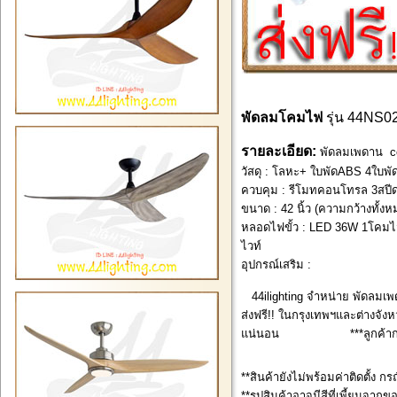
พัดลมโคมไฟ
รุ่น 44NS
รายละเอียด:
พัดลมเพดาน cei
วัสดุ : โลหะ+ ใบพัดABS 4ใบพัด
ควบคุม : รีโมทคอนโทรล 3สปีด
ขนาด : 42 นิ้ว (ความกว้างทั้ง
หลอดไฟขั้ว : LED 36W 1โคมไฟ 
ไวท์
อุปกรณ์เสริม :
44ilighting จำหน่าย พัดลมเพ
ส่งฟรี!! ในกรุงเทพฯและต่างจังหว
แน่นอน ***ลูกค้ากรุงเทพ
**สินค้ายังไม่พร้อมค่าติดตั้ง กร
**รูปสินค้าอาจมีสีที่เพี้ยนจากข