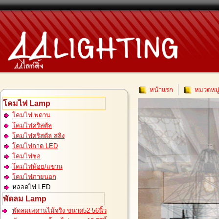
หน้าแรก
หมวดหมู
โคมไฟ Lamp
โคมไฟเพดาน
โคมไฟคริสตัล
โคมไฟคริสตัล สลิง
โคมไฟถาด LED
โคมไฟช่อ
โคมไฟห้อย/แขวน
โคมไฟภายนอก
หลอดไฟ LED
พัดลม Lamp
พัดลมเพดานไม้จริง ขนาด52-56นิ้ว