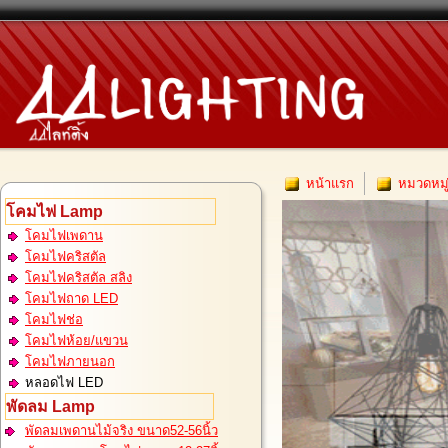
หน้าแรก
หมวดหมู
โคมไฟ Lamp
โคมไฟเพดาน
โคมไฟคริสตัล
โคมไฟคริสตัล สลิง
โคมไฟถาด LED
โคมไฟช่อ
โคมไฟห้อย/แขวน
โคมไฟภายนอก
หลอดไฟ LED
พัดลม Lamp
พัดลมเพดานไม้จริง ขนาด52-56นิ้ว