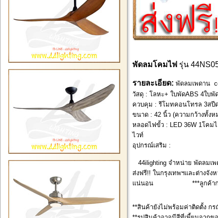
พัดลมโคมไฟ
รุ่น 44NS
รายละเอียด:
พัดลมเพดาน cei
วัสดุ : โลหะ+ ใบพัดABS 4ใบพั
ควบคุม : รีโมทคอนโทรล 3สปีด
ขนาด : 42 นิ้ว (ความกว้างทั้ง
หลอดไฟขั้ว : LED 36W 1โคมไฟ 
ไวท์
อุปกรณ์เสริม :
44ilighting จำหน่าย พัดลมเพ
ส่งฟรี!! ในกรุงเทพฯและต่างจังหว
แน่นอน ***ลูกค้ากรุงเทพ
**สินค้ายังไม่พร้อมค่าติดตั้ง กร
**รูปสินค้าอาจมีสีที่เพี้ยนจากข