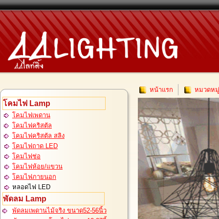
หน้าแรก
หมวดหมู
โคมไฟ Lamp
โคมไฟเพดาน
โคมไฟคริสตัล
โคมไฟคริสตัล สลิง
โคมไฟถาด LED
โคมไฟช่อ
โคมไฟห้อย/แขวน
โคมไฟภายนอก
หลอดไฟ LED
พัดลม Lamp
พัดลมเพดานไม้จริง ขนาด52-56นิ้ว