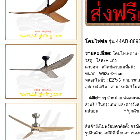
โคมไฟช่อ
รุ่น 44AB-889
รายละเอียด:
โคมไฟเพดาน ce
วัสดุ : โลหะ+ แก้ว
ควบคุม : สวิทซ์ควบคุมที่ผนัง
ขนาด : W62xH26 cm.
หลอดไฟขั้ว : E27x5 สามารถเป
อุปกรณ์เสริม : สามารถติดรีโม
44lighting จำหน่าย พัดลมเพด
ส่งฟรี!! ในกรุงเทพฯและต่างจังหว
แน่นอน ***ลูกค้ากรุงเทพ
สินค้ายังไม่พร้อมค่าติดตั้ง กรณ
รูปสินค้าอาจมีสีที่เพี้ยนจากของ