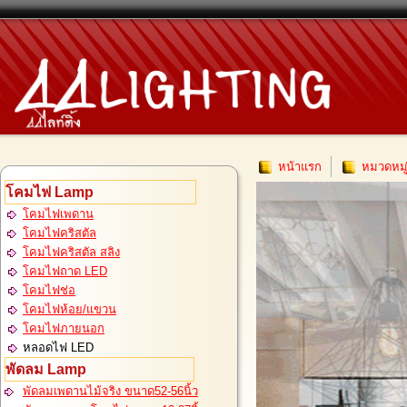
หน้าแรก
หมวดหมู
โคมไฟ Lamp
โคมไฟเพดาน
โคมไฟคริสตัล
โคมไฟคริสตัล สลิง
โคมไฟถาด LED
โคมไฟช่อ
โคมไฟห้อย/แขวน
โคมไฟภายนอก
หลอดไฟ LED
พัดลม Lamp
พัดลมเพดานไม้จริง ขนาด52-56นิ้ว