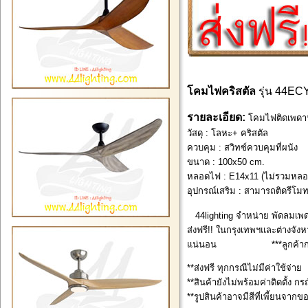
โคมไฟคริสตัล
รุ่น 44EC
รายละเอียด:
โคมไฟติดเพดานค
วัสดุ : โลหะ+ คริสตัล
ควบคุม : สวิทซ์ควบคุมที่ผนัง
ขนาด : 100x50 cm.
หลอดไฟ : E14x11 (ไม่รวมหล
อุปกรณ์เสริม :
สามารถติดรีโมท
44lighting จำหน่าย พัดลมเพด
ส่งฟรี!! ในกรุงเทพฯและต่างจังหว
แน่นอน ***ลูกค้ากรุงเทพ
**ส่งฟรี ทุกกรณีไม่มีค่าใช้จ่าย
**สินค้ายังไม่พร้อมค่าติดตั้ง กร
**รูปสินค้าอาจมีสีที่เพี้ยนจากข