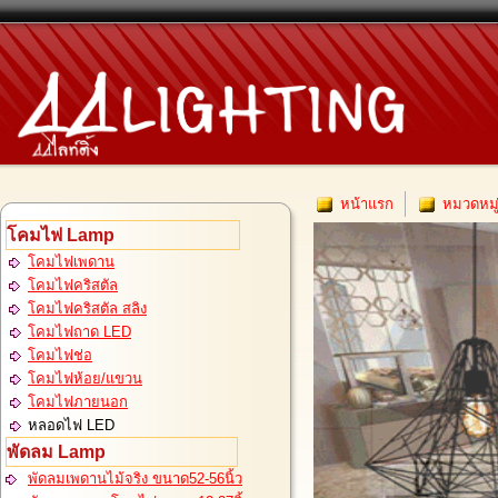
หน้าแรก
หมวดหมู
โคมไฟ Lamp
โคมไฟเพดาน
โคมไฟคริสตัล
โคมไฟคริสตัล สลิง
โคมไฟถาด LED
โคมไฟช่อ
โคมไฟห้อย/แขวน
โคมไฟภายนอก
หลอดไฟ LED
พัดลม Lamp
พัดลมเพดานไม้จริง ขนาด52-56นิ้ว