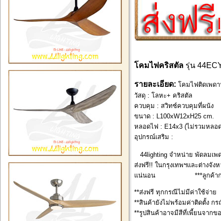
โคมไฟคริสตัล
รุ่น 44EC
รายละเอียด:
โคมไฟติดเพดานค
วัสดุ : โลหะ+ คริสตัล
ควบคุม : สวิทซ์ควบคุมที่ผนัง
ขนาด : L100xW12xH25 cm.
หลอดไฟ : E14x3 (ไม่รวมหลอ
อุปกรณ์เสริม :
44lighting จำหน่าย พัดลมเพด
ส่งฟรี!! ในกรุงเทพฯและต่างจังหว
แน่นอน ***ลูกค้ากรุงเทพ
**ส่งฟรี ทุกกรณีไม่มีค่าใช้จ่าย
**สินค้ายังไม่พร้อมค่าติดตั้ง กร
**รูปสินค้าอาจมีสีที่เพี้ยนจากข