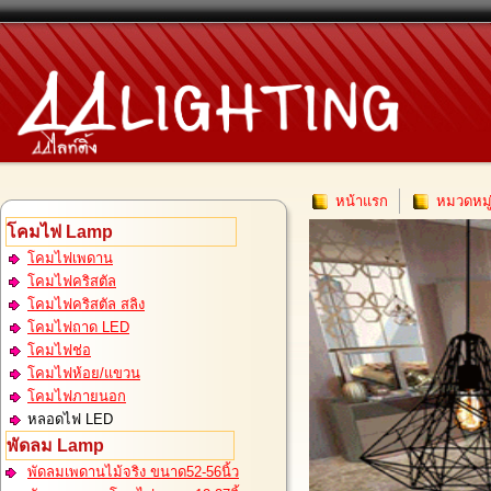
หน้าแรก
หมวดหมู
โคมไฟ Lamp
โคมไฟเพดาน
โคมไฟคริสตัล
โคมไฟคริสตัล สลิง
โคมไฟถาด LED
โคมไฟช่อ
โคมไฟห้อย/แขวน
โคมไฟภายนอก
หลอดไฟ LED
พัดลม Lamp
พัดลมเพดานไม้จริง ขนาด52-56นิ้ว