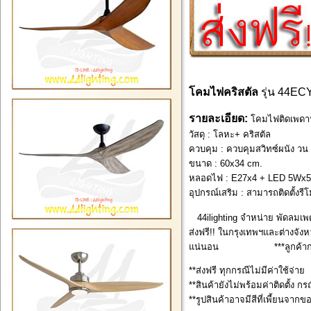
โคมไฟคริสตัล
รุ่น 44EC
รายละเอียด:
โคมไฟติดเพดานค
วัสดุ : โลหะ+ คริสตัล
ควบคุม : ควบคุมสวิทซ์ผนัง วน 
ขนาด : 60x34 cm.
หลอดไฟ : E27x4 + LED 5Wx5
อุปกรณ์เสริม :
สามารถติดตั้งรี
44ilighting จำหน่าย พัดลมเพ
ส่งฟรี!! ในกรุงเทพฯและต่างจังหว
แน่นอน ***ลูกค้ากรุงเทพ
**ส่งฟรี ทุกกรณีไม่มีค่าใช้จ่าย
**สินค้ายังไม่พร้อมค่าติดตั้ง กร
**รูปสินค้าอาจมีสีที่เพี้ยนจากข